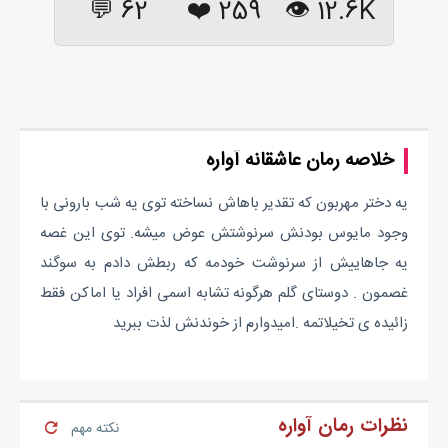
62 💬
❤️
259
12.6K 👁
خلاصه رمان عاشقانه آواره
یه دختر مهربون که تقدیر باهاش نساخته توی یه شب بارونی با
وجود مایوس بودنش سرنوشتش عوض میشه. توی این غصه
یه جاهاییش از سرنوشت خودمه که ربطش دادم به سوگند
غصمون . دوستای گلم هرگونه تشابه اسمی افراد یا اماکن فقط
زائیده ی تخیلاتمه .امیدوارم از خوندنش لذت ببرید
نظرات رمان آواره
نکته مهم