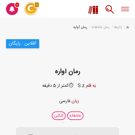
0
0
ژانرها
رمان عاشقانه
رمان آواره
آفلاین : رایگان
رمان آواره
به قلم
S.z
⏱️کمتر از 5 دقیقه
زبان
فارسی
عاشقانه
کلکلی