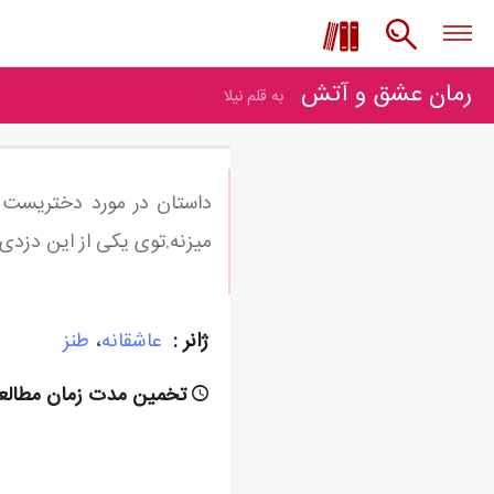
رمان عشق و آتش
به قلم نیلا
داستان در مورد دختریست 
میزنه.توی یکی از این دزدی
ژانر :
عاشقانه
،
طنز
تخمین مدت زمان مطالعه