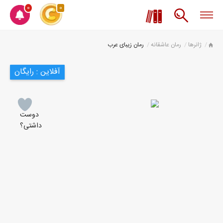
0
0
ژانرها
رمان عاشقانه
رمان زیبای عرب
آفلاین : رایگان
دوست
داشتی؟