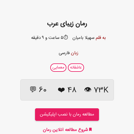
رمان زیبای عرب
به قلم
سهیلا بامیان
⏱️۵ ساعت و ۹ دقیقه
زبان
فارسی
عاشقانه
معمایی
60 💬
❤️
48
73K 👁
مطالعه رمان با نصب اپلیکیشن
شروع مطالعه آنلاین رمان