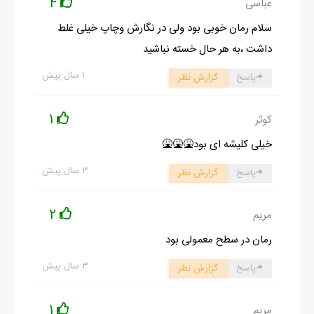
4
عباسی
توی خونه بذاره.
سلام رمان خوبی بود ولی در نگارش وچاپ خیلی غلط
سالها از این اتفاق میگذشت و کسی از زهره خبر نداشت تا اینکه رضا
داشت ،به هر حال خسته نباشید
به طور اتفاقی توسط یکی از دوستاش که کویت کار می کرد می تونه
۱ سال پیش
پاسخ
گزارش نظر
ردی از فواد پیدا کنه رضا به صورت پنهانی با زهره شروع به مکاتبه می
کنه و به اون میگه ادرس نامه ها رو به نشونی دوست مشترک فواد و
1
کوثر
رضا پست کنه به این ترتییب خواهر و برادر از حال هم باخبر می
شن.در همین سالها من و رضا با هم ازدواج کردیم بعد ها فهمیدم که
خیلی کلیشه ای بود🤮🤮🤮
من هم مثل زهره برای بچه دار شدن مشکل دارم و پس از مراجعه به
۳ سال پیش
پاسخ
گزارش نظر
پزشک فهمیدم که عوامل خونی باعث این جریانه.
رضا پیشنهاد کرد که فرزندی رو رو قبول کرده و بزرگ کنیم هنگام مراجعه
2
مریم
به مرکز به شدت شیفته دختر و پسری شدیم که خواهر و برادر بودن به
رمان در سطح معمولی بود
این ترتیب مقصود و ویدا رو انتخاب کردیم یکسال از اومدن مقصود و
۳ سال پیش
ویدا می گذشت که متوجه شدم که خداوند لطفش رو شامل حال ما
پاسخ
گزارش نظر
کرده و ما داریم بچه دار می شیمبا تولد مسعود خداوند رحمت و شادی
1
مریم
رو به ما عطا کرد پدر رضا وقتی از جریان بچه ها با خبر شد از رضا