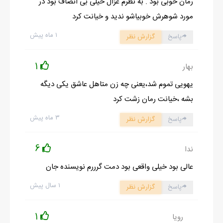
رمان خوبی بود . به نظرم غزال خیلی بی انصاف بود در
بود. از جا بلند شدم و تن کرخت شده ام و تکونی دادم. به سمت
مورد شوهرش خوبیاشو ندید و خیانت کرد
گوشی ام که روی میز قرار داشت و چراغش روشن و خاموش می شد
۱ ماه پیش
پاسخ
گزارش نظر
رفتم. ده تماس رد شده و یک پیام داشتم. تماس های رد شده که فقط
نشانی از طرف تماس گیرنده داشت از طرف حامد هادیان بود اما اس
1
بهار
ام اس از طرف وحید ارسال شده بود. بازش کردم و با چشمانی که
خیلی سریع به اشک نشست به متن کوتاهش خیره شدم.
یهویی تموم شد،یعنی چه زن متاهل عاشق یکی دیگه
« دارم با بچه ها میرم شمال. نگران نشو»
بشه ،خیانت رمان زشت کرد
انگشتانم به دور گوشی فشرده شد. لب هایم به لرزش افتاد و لرز تمام
۳ ماه پیش
پاسخ
گزارش نظر
تنم را فرا گرفت. عصبانی بودم اما تمام خشم به قطره اشکی تبدیل شد
و از چشمم چکید. چشمانم را بستم تا بغضی که به گلویم چنگ می زد
6
ندا
را فرو دهم. ناخن های بلندم کف دستم را به درد آورد تا دست گشودم.
عالی بود خیلی واقعی بود دمت گرررم نویسنده جان
گوشی را روی میز رها کرده و چرخیدم چراغ ها را روشن کردم و به
۱ سال پیش
سمت آشپزخانه رفتم. سوسیس هایی که ساعتی پیش از یخچال بیرون
پاسخ
گزارش نظر
آورده بودم را خرد کردم. پیاز را درون روغن تفت دادم و رب و ادویه
1
اضافه کردم. کمی اب جوش ریختم و منتظر ماندم آبش تبخیر شود و
رویا