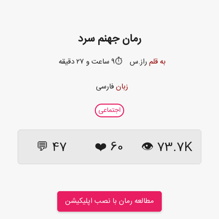
رمان جهنم سرد
به قلم
راز.س
⏱️۹ ساعت و ۲۷ دقیقه
زبان
فارسی
اجتماعی
47 💬
❤️
60
73.7K 👁
مطالعه رمان با نصب اپلیکیشن