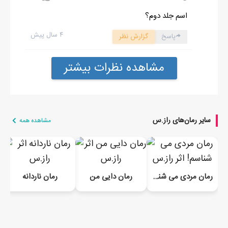
مداد را به دست گرفتم و در حال رنگ کردن ماهی ها تک تک کلماتی
اسم جلد دوم؟
که به کار برده بود را توی ذهنم تکرار کردم. پسرک دوست داشتنی من.
۴ سال پیش
پاسخ
گزارش نظر
با این سنش دنبال دوست دختر هم بود. می فهمید فقط باید دوست
دخترش را اینطور ببوسد. لحظاتی بعد بازویم را روی میز دراز کردم و
مشاهده نظرات بیشتر
سرم را روی بازویم گذاشتم. با آرامش به چهره دقیقش که با دقت محو
نقاشی اش بود خیره شدم. ساعتی بعد بی توجه به نقاشی بلند شد و به
طرف ماشین هایش که روی زمین پهن بود رفت و مشغول بازی شد.
سایر رمان‌های راز.س
گوشی ام را آوردم و کنارش نشستم. چند عکس گرفتم که به سمتم
مشاهده همه
برگشت. گوشی را از دستم گرفت و کنارم نشست: بیا سلفی بگیریم.
خندیدم و دماغش را بین دو انگشتم کشیدم: وروجک تو میدونی سلفی
چیه؟
رمان مردی می شناسم!
رمان دایی من
رمان ناردانه
با اخم نگاهم کرد: مگه من بچه ام ندونم؟
به دستان کوچیکش روی گوشی موبایل نگاه کردم و سری به نفی تکان
دادم: نه عزیزدلم.