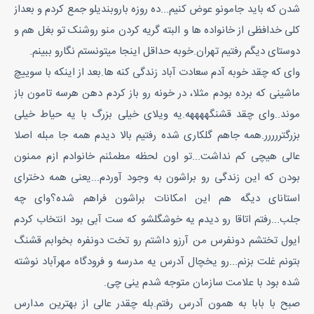
شدن که باید جامونو عوض کنیم...ده روزه باروبندیلو جمع کردم و بعداز
کلی خدافظی از خانواده ها و البته گریه کردن منو روشنک تو بغل هم و
دوستای دیگم رفتیم تهران.خوبه حداقل اینجا میتونستم نگارو ببینم.
وای که چقد خوبه آدم سعادت آباد زندگی کنه ها.بعد از اینکه با سوییچ
ماشینی که برده بودم مثلا، در خونه رو باز کردم دهن هرسه تامون باز
موند..وای چقد قشنگههههه.یه ویلای خیلی بزرگ با یه حیاط خیلی
بزرگتررررر.همه جاهم گلکاری شده رفتیم بالا دیدم همه جا مبله اصلا
عالی هیچی کم نداشت...تو اون لحظه مطمئنم خانوادم ازم ممنون
بودن که این زندگی رو براشون به وجود آوردم...یعنی همه دخترای
استانای دیگه هم این امکانات براشون فراهم شده؟وای چه
جلب...رفتم اتاقا رو دیدم یه خوشگلشو که ست آبی بود انتخاب کردم
ایول تختشم دونفرس من آرزو داشتم رو تخت دونفره بخوابم قشنگ
بتونم غلت بزنم...رو یخچال آدرس یه مدرسه و فرودگاه مهرآباد نوشته
شده بود با علامت سازمان متوجه شدم ینی چی.
صبح با بابا به همون آدرس رفتم.بله چقدر عالی از بهترین مدارس