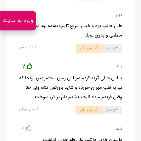
_همینجوری اومدید خدمتکار شدید؟مامانمم شما رو راه داد؟؟؟
0
بهار
_از طرف آقای پارسی اومدیم.
ورود به سایت
_آها متوجه شدم خوش اومدید
عالی جالب بود و خیلی سریع تایپ نشده بود توصیف
_ممنونم.بفرمایید لباستونو عوص کنید اگر شستنی بود بزارید میشورم.
منطقی و بدون عجله
_لطف میکنی شهربانوخانوم.مامانم کجاست؟
۷ ماه پیش
پاسخ
گزارش نظر
_وظیفس.خانوم اتاقشون هستن.
رفتم بالا اول به مامان سلام گفتم بعد رفتم لباس عوض کردم.اون روز رو
2
نیکا
کاملا استراحت کردیم.تو اتاقم یه برنامه به دیوار زده بود که راحت شدم
با این خیلی گریه کردم سر این رمان مخصوصن اونجا که
فهمیدم کارای هفتگیم چیه دیگه.وااای چقد تمریییین عین روزای اول
تیر به قلب مهران خورده و شاید باورتون نشه ولی حتا
شدیده مطمئنم...فقط حتما ایندفعه بدتر از قبل!نگران نمره هام نبودم
وقتی فریدم مرده نارحت شدم دلم براش سوخت
چون اونا مجبوربودن کاری کنن نمره هام همیشه بالا باشه.تنها چیزی
۱ سال پیش
پاسخ
گزارش نظر
که مهم بود زبان انگلیسی بود که باید فول میشدم.صبح فرنگیس
بیدارم کرد.یه خانوم حدودا چهل ساله بود تشکر کردم و لباس پوشیدم
0
ترسا
برنامه هفتگیو که دیروز از مدیر گرفته بودم مرتب کردم.وارد مدرسه که
شدم همه یه جور عجیب غریب نگام میکردن..احتمالا بخاطر تازه
داستان خوبی داشت ولی قلم خوبی نداشت