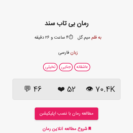
رمان بی تاب سند
به قلم
میم.گل
⏱️۴ ساعت و ۲۶ دقیقه
زبان
فارسی
عاشقانه
جنایی
تخیلی
46 💬
❤️
52
70.4K 👁
مطالعه رمان با نصب اپلیکیشن
شروع مطالعه آنلاین رمان