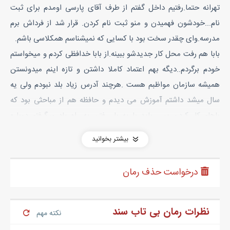
تهرانه حتما.رفتیم داخل گفتم از طرف آقای پارسی اومدم برای ثبت
نام...خودشون فهمیدن و منو ثبت نام کردن. قرار شد از فرداش برم
مدرسه.وای چقدر سخت بود با کسایی که نمیشناسم همکلاسی باشم.
بابا هم رفت محل کار جدیدشو ببینه.از بابا خدافظی کردم و میخواستم
خودم برگردم..دیگه بهم اعتماد کاملا داشتن و تازه اینم میدونستن
همیشه سازمان مواظبم هست .هرچند آدرس زیاد بلد نبودم ولی یه
سال میشد داشتم آموزش می دیدم و حافظه هم از مباحثی بود که
باهام کار کردن پس باید با یه بار رفتن یه راه یاد میگرفتم دوباره
برگردم...نهایتشم اگه نتونستم آژانس میگرفتم دیگه.
بیشتر بخوانید
هندزفری گذاشتم تو گوشم و با آرامش قدم زدم.تلفنم زنگ خورد با
هندزفری که زیر مقنعم بود جواب دادم.
درخواست حذف رمان
_جانم مامان
_کجایی کارتون تموم نشد؟
_چرا من رفتم مدرسمو دیدم.باباهم رفت محل کارشو ببینه من دارم
نظرات رمان بی تاب سند
نکته مهم
برمیگردم.