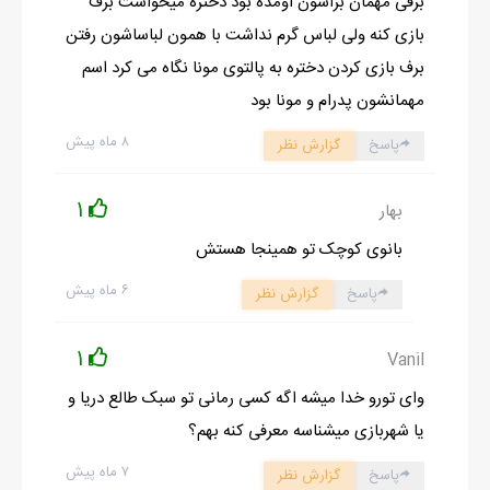
برفی مهمان براشون اومده بود دختره میخواست برف
بعدهمینطور که میرفت گفت
بازی کنه ولی لباس گرم نداشت با همون لباساشون رفتن
_معلوم نیست چه جونوریه خطرناک شدن این دخترا جدیدا.بدبخت
برف بازی کردن دختره به پالتوی مونا نگاه می کرد اسم
شوهرش..
مهمانشون پدرام و مونا بود
پوزخند زدم و راه افتادم..خیلی سخت بود یکی دوبار خیابونا رو رفتم و
۸ ماه پیش
پاسخ
گزارش نظر
برگشتم ولی بالاخره رسیدم.
_وووویییی خداروشکر هورااا رسیدم
1
بهار
زنگو زدم و در باز شد.رفتم داخل تا رسیدن به در ورودی قر دادم و شعر
بانوی کوچک تو همینجا هستش
خوندم.
_مست مستم واااای جامو ببر بالاااا بسپر به دست باااااد می پرسم کن
۶ ماه پیش
پاسخ
گزارش نظر
تو عالم مستییییی امشب شب...
دیگه به "یلداست" آخرش نرسیدم دیدم یکی دیگه تو خونس.یه خانوم
1
Vanil
حدودا پنجاه ساله...بسم الله الرحمن الرحیم...
وای تورو خدا میشه اگه کسی رمانی تو سبک طالع دریا و
_شماااا؟
یا شهربازی میشناسه معرفی کنه بهم؟
_سلام خانم من شهربانو هستم با شوهرم نادر و با یکی به اسم
۷ ماه پیش
پاسخ
گزارش نظر
فرنگیس خدمتکارتون هستیم.