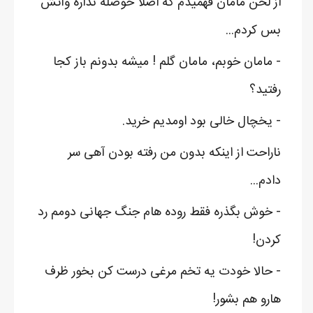
از لحن مامان فهمیدم که اصلا حوصله نداره وآتش
بس کردم...
- مامان خوبم، مامان گلم ! میشه بدونم باز کجا
رفتید؟
- یخچال خالی بود اومدیم خرید.
ناراحت از اینکه بدون من رفته بودن آهی سر
دادم...
- خوش بگذره فقط روده هام جنگ جهانی دومم رد
کردن!
- حالا خودت یه تخم مرغی درست کن بخور ظرف
هارو هم بشور!