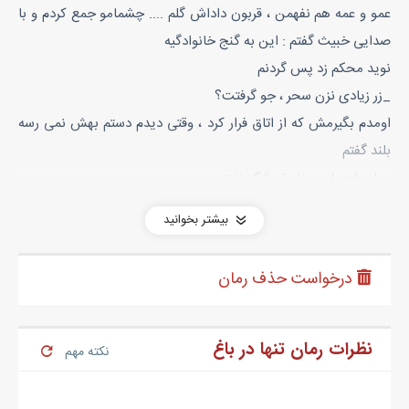
عمو و عمه هم نفهمن ، قربون داداش گلم .... چشمامو جمع کردم و با
صدایی خبیث گفتم : این به گنج خانوادگیه
نوید محکم زد پس گردنم
_زر زیادی نزن سحر ، جو گرفتت؟
اومدم بگیرمش که از اتاق فرار کرد ، وقتی دیدم دستم بهش نمی رسه
بلند گفتم
_یا میای یا می زنم تو شکم زنت
علی با تاسف سر تکون داد و از اتاق رفت بیرون
بیشتر بخوانید
فاطمه آروم گفت
_خیلی نامردی ، از من سوء استفاده می کنی ؟
درخواست حذف رمان
_باید حالشو بگیرم ... دوباره بلند گفتم ... چی شد جناب پدر؟
نوید درو باز کرد و سرشو اورد داخل
_به جون سحر زدی نزدی
نظرات رمان تنها در باغ
نکته مهم
_به جون نوید راه نداره ، تا سه شمردم باید جلوم ایستاده باشی
تند شمردم ، اون هم سریع اومد کنار فاطمه ایستاد