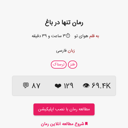
رمان تنها در باغ
به قلم
هوای تو
⏱️۳ ساعت و ۳۹ دقیقه
زبان
فارسی
طنز
ترسناک
87 💬
❤️
129
69.4K 👁
مطالعه رمان با نصب اپلیکیشن
شروع مطالعه آنلاین رمان