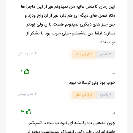
این رمان کاملش عالیه من نمیدونم غیر از این ماجرا ها
مثلا فصل های دیگه ای هم داره غیر از ازدواج ودزد و
جن چیز های دیگری نمیدونم هست یا ن ولی زودتر
بسازید لطفا من عاشقشم خیلی خوب بود یا تشکر از
نویسنده
۲ سال پیش
پاسخ
گزارش نظر
1
....
خوب بود ولی ترسناک نبود
۲ سال پیش
پاسخ
گزارش نظر
3
م
چون مذهبی بودوکلیشه ای نبود دوست داشتم،کمی
عاشقانه،کمی طنز وکمی ترسناک ،میتونست پخته تر