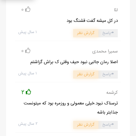
بعد از شام وقتی تو سالن نشستیم آقاجون شروع به صحبت کرد
0
لئا
_ مهران از فردا باید بری دنبال کارای وقف یکی از زمینا
در کل میشه گفت قشنگ بود
همه در سکوت به دهنش نگاه کردیم
۱ سال پیش
پاسخ
گزارش نظر
_می خوام زمینی که تو مازندران دارم رو وقف کنم
آه پرسوز بود که از س*ی*ن*ه همه برخواست
0
سمیرا محمدی
همه به بابا نگاه کردیم ، بنده خدا لباش مثل ماهی که از آب دور مونده
باز و بسته می شد ، هیچ کس جیک نمی زد ، نمی دم یهو شجاعتم از
اصلا رمان جالبی نبود حیف وقتی ک براش گزاشتم
کجا قلمبه شد
۱ سال پیش
پاسخ
گزارش نظر
_اما آقاجون ...
آقاجون با اخم نگاهم کرد
2
کرشمه
_چی می گی بچه
ترسناک نبود.خیلی معمولی و روزمره بود که میتونست
خیلی لجم گرفت اما الان وقت دعوا نبود
جذابتر باشه
_میشه اون زمینو وقف نکنید؟
۲ سال پیش
تیز نگاهم کرد
پاسخ
گزارش نظر
_چرا اون وقت؟