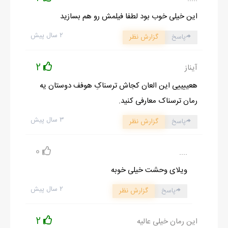
این خیلی خوب بود لطفا فیلمش رو هم بسازید
۲ سال پیش
پاسخ
گزارش نظر
2
آیناز
هعییییی این العان کجاش ترسناکِ هوفف دوستان یه
رمان ترسناک معارفی کنید.
۳ سال پیش
پاسخ
گزارش نظر
0
....
ویلای وحشت خیلی خوبه
۲ سال پیش
پاسخ
گزارش نظر
2
این رمان خیلی عالیه