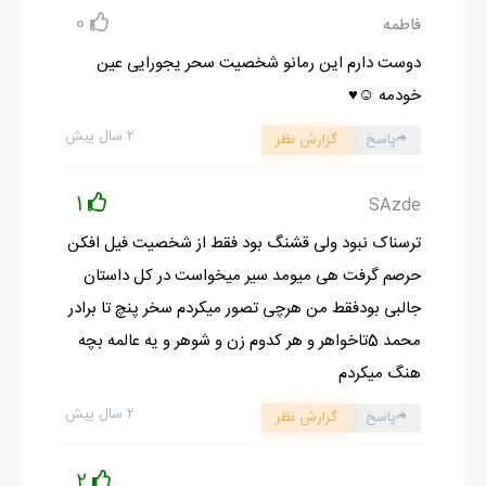
0
فاطمه
امیر دهنشو باز کرد
_خب راستش برای اینکه .. اوم ... خب ......
دوست دارم این رمانو شخصیت سحر یجورایی عین
علی _آقاجون چه اصراریه که اونجا رو وقف کنید ، نمی شه بی خیال
خودمه ☺️♥️
شین ؟
۲ سال پیش
پاسخ
گزارش نظر
_درست صحبت کن بچه ، این چه طرز حرف زدن با بزرگترته ؟مهران
اینه تربیت بچت؟
1
SAzde
وای خدا جون ، داشتم از حرص پرپر می شدم
ترسناک نبود ولی قشنگ بود فقط از شخصیت فیل افکن
بابا به علی تشر زد
حرصم گرفت هی میومد سیر میخواست در کل داستان
ناگهان یه لبخند اومد گوشه لب آقاجون
جالبی بودفقط من هرچی تصور میکردم سخر پنچ تا برادر
_یه شرطی داره
محمد 5تاخواهر و هر کدوم زن و شوهر و یه عالمه بچه
نور امیدو خیلی راحت می شد تو چشم همه دید
هنگ میکردم
۲ سال پیش
پاسخ
گزارش نظر
ادامه رمان در اپلیکیشن
شروع مطالعه آنلاین رمان
2
.....