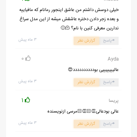
ادامه رمان در اپلیکیشن
شروع مطالعه آنلاین رمان
خیلی دوسش داشتم من عاشق اینجور رمانام که مافیاییه
و بعده زجر دادن دختره عاشقش میشه از این مدل سراغ
ندارین معرفی کنین با نام؟ 🫠🙂
۳ ماه پیش
پاسخ
گزارش نظر
0
Ayda
عالیییییییی بودددددددددد😍
۳ ماه پیش
پاسخ
گزارش نظر
1
پریسا
عالی بودعالی👏🏻👏🏻مرسی ازنویسنده
۳ ماه پیش
پاسخ
گزارش نظر