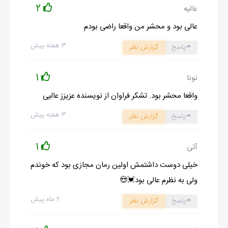
2
عالیه
توجهم به زن سن و سال گذشته‌ای که با دستان پر، سردرگم اطراف را از
نظر می‌گذراند.
عالی بود و محشر من واقعا راضی بودم
معطوف شد.
۳ هفته پیش
پاسخ
گزارش نظر
سر تا پایش را رصد کردم.
سوت بلند بالایی در دلم کشیدم.
1
نونا
وجب به وجب لباس‌های تنش، مخصوصا آن کت چرم خز دار اصلش
واقعا محشر بود. تشکر فراوان از نویسنده عزیزز عالیی
فاخر بودنش را به رخ می‌کشید.
۳ هفته پیش
کنج لبم شیطانی بالا رفت.
پاسخ
گزارش نظر
امکان نداشت همچین فرصت توپی را دو دوستی تقدیم بچه‌های محل
1
کنم.
آتی
قبل از اینکه بهش نزدیک بشم.
خیلی دوست داشتمش اولین رمان مجازی بود که خوندم
ماسک سیاه رنگم را از جلوی کوله‌ام برداشتم.
ولی به نظرم عالی بود💓😍
و به صورتم زدم.
۲ ماه پیش
پاسخ
گزارش نظر
چاقو کوچک ضامن دارم را از جیب جلوی هودی‌ام برداشتم.
و زیر دستکش انگشتی‌هایی که به دست داشتم.