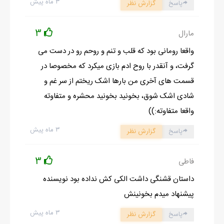
۳ ماه پیش
پاسخ
گزارش نظر
3
مارال
واقعا رومانی بود که قلب و تنم و روحم رو در دست می
گرفت، و آنقدر با روح ادم بازی میکرد که مخصوصا در
قسمت های آخری من بارها اشک ریختم از سر غم و
شادی اشک شوق، بخونید بخونید محشره و متفاوته
واقعا متفاوته:))
۳ ماه پیش
پاسخ
گزارش نظر
3
فاطی
داستان قشنگی داشت الکی کش نداده بود نویسنده
پیشنهاد میدم بخونینش
۳ ماه پیش
پاسخ
گزارش نظر