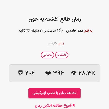
رمان طالع آغشته به خون
به قلم
مهلا حامدی
⏱️۶ ساعت و ۲۲ دقیقه ۴۶ ثانیه
زبان
فارسی
عاشقانه
مافیایی
206 💬
❤️
396
28.3K 👁
مطالعه رمان با نصب اپلیکیشن
شروع مطالعه آنلاین رمان