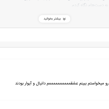
 به دست‌هام نگاه کردم.
د به نفس من هستن. پسرش که میاد و به سینه‌هام گیر میده، زنش هم 
بیشتر بخوانید
 هفت.
ی‌داد زر بزنم.
روسک مستقیم و چکشی روی شکمش فرود اومد. بدبخت سیبش کوف
ییشرتت رو بهش بدی؟! نتونستی براش یه خوراکی بخری؟
 رو میخواستم ببینم عشقممممممممممم دانیال و آیوار بودند
با بهت آخی گفتم و دست روی سرم گذاشتم.