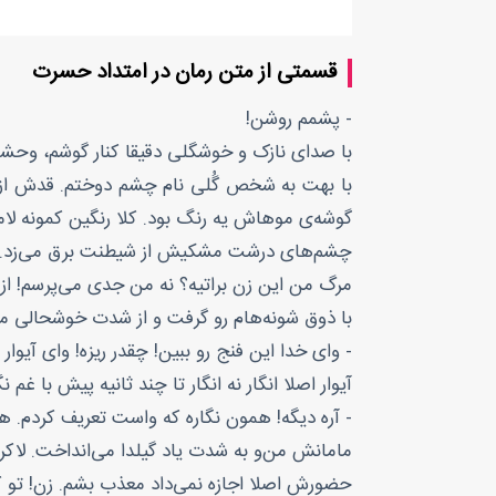
قسمتی از متن رمان در امتداد حسرت
- پشمم روشن!
با صدای نازک و خوشگلی دقیقا کنار گوشم، وحشت
با بهت به شخص گُلی نام چشم دوختم. قدش از منم
گوشه‌ی موهاش یه رنگ بود. کلا رنگین کمونه ل
چشم‌های درشت مشکیش از شیطنت برق می‌زد.
مرگ من این زن براتیه؟ نه من جدی می‌پرسم! از
با ذوق شونه‌هام رو گرفت و از شدت خوشحالی مثل
- وای خدا این فنج رو ببین! چقدر ریزه! وای آیوار
آیوار اصلا انگار نه انگار تا چند ثانیه پیش با
- آره دیگه! همون نگاره که واست تعریف کردم.
مامانش من‌و به شدت یاد گیلدا می‌انداخت. لاکردا
حضورش اصلا اجازه نمی‌داد معذب بشم. زن! تو 