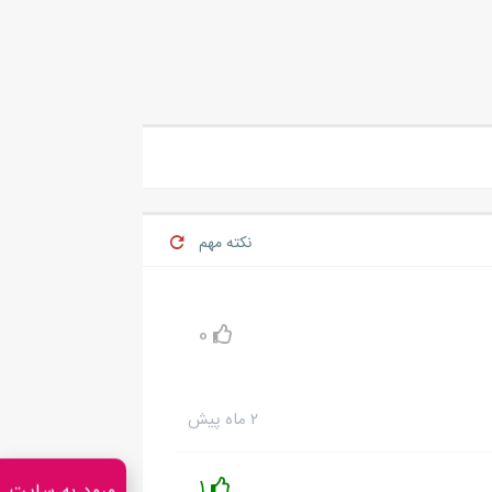
بهم میگه ریزی.
تش شد! با بهت روی مبل نشست و طلبکار یه
نکته مهم
0
۲ ماه پیش
1