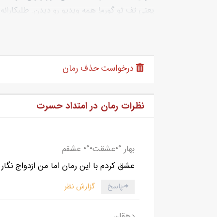
یعنی تف تو گورم! همه ویدیو رو دیدن. طلبکارانه
این خانواده آیوار کلا مسئول گند زدن به اعتما
لعنت به منِ شصت و پنجی با قد صد و پنجاه و
توی دست گلی مثل سگ جابه‌جا می‌شدم و مجال نم
درخواست حذف رمان
- تو چرا انقدر رنگت پریده؟ آیوار هوی... .
همون عروسک رو سمت شکم آیوار پرت کرد و ع
مامانش نگاه کرد.
نظرات رمان در امتداد حسرت
- مامان چرا میزنی؟
گلی با حرص به چهرم اشاره کرد و گفت:
- این بچه چرا انقدر رنگش پریده؟ نتونستی سو
بهار °•عشقت•°• عشقم
- سوییشرتم‌و چرا بهش بدم؟
عشق کردم با این رمان اما من ازدواج نگار
- بچه سردش شده.
- من سردم نمیشه؟ من آدم نیستم؟
پاسخ
گزارش نظر
خیلی یهویی گُلی مثل پتک به فرق سرم کوبید. 
متاسف سرش رو برام تکون داد و گفت:
دهقان