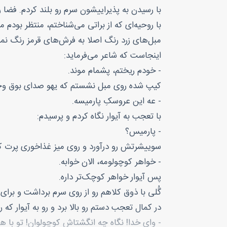
با رسیدن به پذیراییشون سرم رو بلند کردم. فضا ر
با روحیه‌ای که از براتی می‌شناختم، منتظر بودم م
مبل‌های زرد رنگ اصلا به فرش‌های قرمز رنگ نم
اینجاست که شاعر می‌فرماید:
- خودم ریختم، پشمام موند.
کیپ شده روی مبل نشستم که یهو صدای بوق وحشت
- عه این عروسکِ پارمیسه.
با تعجب به آیوار نگاه کردم و پرسیدم:
- پارمیس؟
سوییشرتش رو درآورد و روی میز غذاخوری پرت کرد
- خواهر کوچولومه، الان خوابه.
پس آیوار خواهر کوچک‌تر داره.
گُلی با ذوق کلاهم رو از روی سرم برداشت و برای با
در کمال تعجب دستم رو بالا برد و رو به آیوار که
- وای خدا! نگاه چه انگشتاش کوچولوان! تو با ه