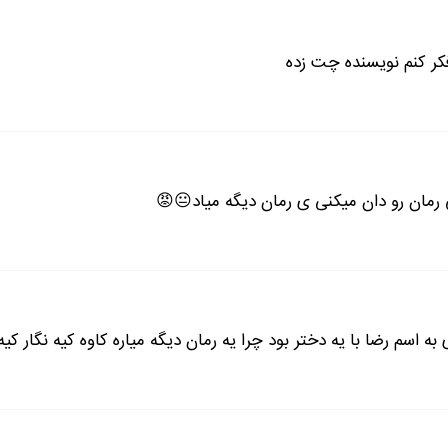
ه؟ اصلا مور مورم میشه. واسه چی راجب من به مامانت گفتی آخه؟
فکر کنم نویسنده چت زده
و می‌گفت با یه لبخند ملیحی عقب رفت. یعنی چی همه‌چیز؟
ی رمان رو دان میکنی ی رمان دیگه میاد😐😡
ادامه رمان در اپلیکیشن
شروع مطالعه آنلاین رمان
ه اسم رضا با یه دختر بود چرا یه رمان دیگه میاره کاوه کیه نگار کیه