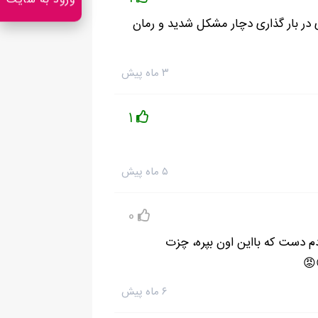
ورود به سایت
ی در بار گذاری دچار مشکل شدید و رمان
۳ ماه پیش
1
جذاب پیدا کنی.
دن.
۵ ماه پیش
0
 دست که بااین اون بپره، چزت
😡
۶ ماه پیش