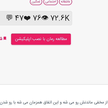
عاشقانه
اجتماعی
غمگین
47 💬
❤️
76
72.6K 👁
مطالعه رمان با نصب اپلیکیشن
شر
ز مخفی ماندنش رو می شه و این اتفاق همزمان می شه با رو شدن 