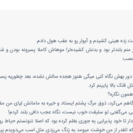
 زده هینی کشیدم و آیوار رو به عقب هول دادم.
 بلندتر بود و بدنش کشیده‌تر! موهاش کاملا پسرونه بودن و شاید 
امصب.
 دور بهش نگاه کنی میگی هنوز هجده سالش نشده، بعد چطوریه پسر خ
 قلک بالا پایینم کرد.
 همون نگاره؟
 غم نگاهم می‌کرد، ذوق مرگ پشتم ایستاد و خیره به مامانش لپای منِ 
 هی می‌گفتی تو سلیقت خوب نیست، نگاه عجب دافی بلند کردم!
ر تا خود پذیرایی یه جوری بغلم کرده بود که اصلا نتونستم حیاط رو 
که انقدر از من خوشت میومد یه زنگ می‌زدی مثل اسب می‌دویدم پ