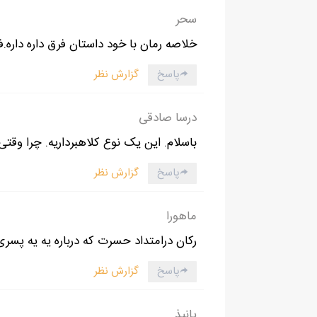
- چرا مامانت مثل عروس آیندش بهم نگاه می‌کن
سحر
- من کلا همه‌چیز رو به مامانم میگم.
خلاصه رمان با خود داستان فرق داره داره.
چند لحظه شوکه نگاهش کردم. وقتی این جمله‌ ر
پاسخ
گزارش نظر
- منظورت چیه آیوار؟
درسا صادقی
باسلام. این یک نوع کلاهبرداریه. چرا وقت
پاسخ
گزارش نظر
ماهورا
رکان درامتداد حسرت که درباره یه یه پسری ب
پاسخ
گزارش نظر
پانیذ