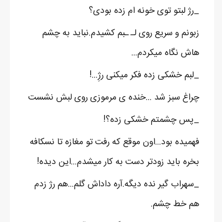
_رژ لبتو توی خونه ام زده بودی؟
زبونم و سریع روی لـ ـبم کشیدم.نباید به چشم
هاش نگاه میکردم...
_لبم خشکی زده فکر میکنی رژِ...!
چراغ سبز شد ...خنده ی مرموزی روی لبش نشست
_پس چشمتم خشکی زده؟!
فهمیده بود...اون موقع که رفت تو مغازه تا نسکافه
بخره باید زودتر دست به کار میشدم...این دیده!
_سهراب گیر نده دیگه.آره داداش گلم...هم رژ زدم
هم خط چشم.