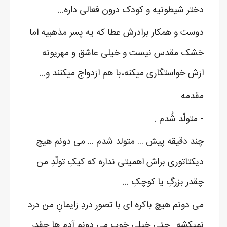
دختر شیطونیه و کودک درون فعالی داره...
دوست و همکار برادرش عطا که یه پسر مذهبیه اما
خشک مقدس نیست و خیلی عاشق و مهریونه
ازش خواستگاری میکنه،با هم ازدواج میکنند و...
مقدمه
- متولّد شُدم .
چند دقیقه پیش ... متولد شدم ... می دونم هیچ
دیکتاتوری براش اهمیتی نداره که کیکِ تولّدِ من
چقدر بزرگِ یا کوچکِ ...
می دونم هیچ باکره ای با تصورِ دردِ زایمانِ من درد
نمیکشه.. حتی خیلی خوب می دونم آدم ها چقدر