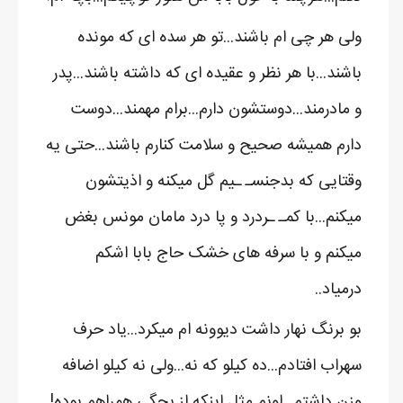
ولی هر چی ام باشند...تو هر سده ای که مونده
باشند...با هر نظر و عقیده ای که داشته باشند...پدر
و مادرمند...دوستشون دارم...برام مهمند...دوست
دارم همیشه صحیح و سلامت کنارم باشند...حتی یه
وقتایی که بدجنسـ ـیم گل میکنه و اذیتشون
میکنم...با کمـ ـردرد و پا درد مامان مونس بغض
میکنم و با سرفه های خشک حاج بابا اشکم
درمیاد..
بو برنگ نهار داشت دیوونه ام میکرد...یاد حرف
سهراب افتادم...ده کیلو که نه...ولی نه کیلو اضافه
وزن داشتم...اونم مثل اینکه از بچگی همراهم بوده!