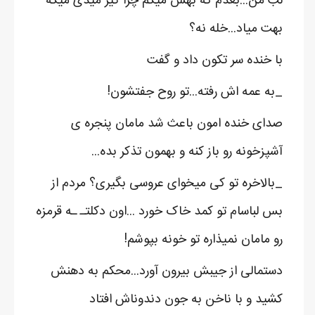
لب من...بعدم که بهش میگم چرا گیر میدی میگه
بهت میاد...خله نه؟
با خنده سر تکون داد و گفت
_به عمه اش رفته...تو روح جفتشون!
صدای خنده امون باعث شد مامان پنجره ی
آشپزخونه رو باز کنه و بهمون تذکر بده...
_بالاخره تو کی میخوای عروسی بگیری؟ مردم از
بس لباسام تو کمد خاک خورد ...اون دکلتـ ـه قرمزه
رو مامان نمیذاره تو خونه بپوشم!
دستمالی از جیبش بیرون آورد...محکم به دهنش
کشید و با ناخن به جون دندوناش افتاد