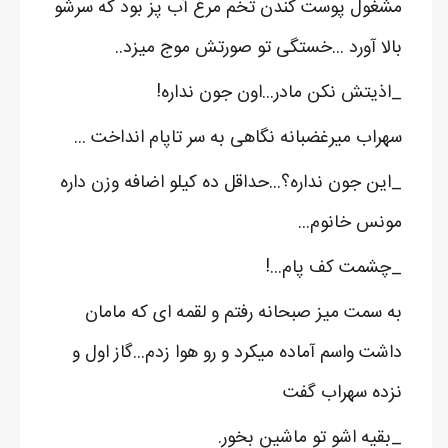
مشغول پوست کندن تخم مرغ آب پز بود که سرشو
بالا آورد ...خستگی تو صورتش موج میزد..
_اذیتش نکن مادر...اون جون نداره!
سهراب میرغضبانه نگاهی به سر تاپام انداخت ...
_این جون نداره؟...حداقل ده کیلو اضافه وزن داره
مونس خانوم...
_چشمت کف پام...!
به سمت میز صبحانه رفتم و لقمه ای که مامان
داشت واسم آماده میکرد و رو هوا زدم...گاز اول و
نزده سهراب گفت
_بقیه اشو تو ماشین بخور.