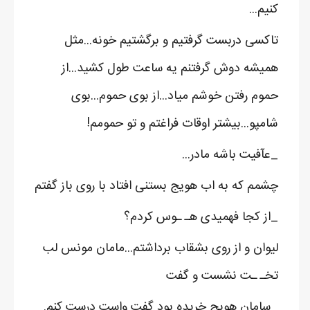
کنیم...
تاکسی دربست گرفتیم و برگشتیم خونه...مثل
همیشه دوش گرفتنم یه ساعت طول کشید...از
حموم رفتن خوشم میاد...از بوی حموم...بوی
شامپو...بیشتر اوقات فراغتم و تو حمومم!
_عآفیت باشه مادر...
چشمم که به اب هویج بستنی افتاد با روی باز گفتم
_از کجا فهمیدی هـ ـوس کردم؟
لیوان و از روی بشقاب برداشتم...مامان مونس لب
تخـ ـت نشست و گفت
_سامان هویج خریده بود گفت واست درست کنم.