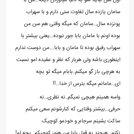
سامان یازده سال تفاوت سنی دارم و با سهراب
پونزده سال...سامان که میگه وقتی هم سن من
بوده اونم با مامان بابا جور نبوده...یعنی بیشتر با
سهراب رفیق بوده تا مامان و بابا....من دوست ندارم
اینطوری باشه ولی هربار که نظر و عقیده امو نسبت
به هرچی باز گو میکنم..بابام میگه تو بچه
ای...مامانم میگه بترس از خدا...!!
واسه همینم هیچی نمیگم..نه نظری...نه
حرفی...بیشتر وقتایی که کنارشونم سعی میکنم
ساکت بشینم سرجام و خودمو کوچیک
نکنم...هرچند به قول بابا من هنوز کوچیکم...بچه ام!