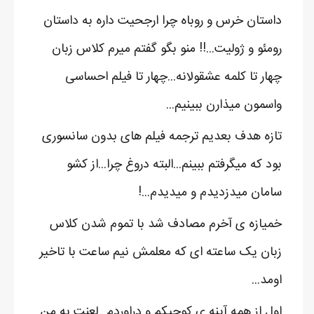
داستان خرس و روباه چرا ارجحیت داره به داستان
رومئو و ژولیت...!! منو بگو گفتم میرم کلاس زبان
چهار تا کلمه عشقولانه...چهار تا فیلم احساسی
واسمون میذارن ببینیم...
تازه هدف بعدیم ترجمه فیلم های بدون سانسوری
بود که میگرفتم ببینم...البته دروغ چرا...از کشو
سامان میدزدیدم و میدیدم...!
خمیازه ی آخرم مصادف شد با تموم شدن کلاس
زبان یک ساعته ای که معلمش نیم ساعت با تاخیر
اومد...
اول از همه آینه ی کوچیکم و دراوردم...لعنت به من