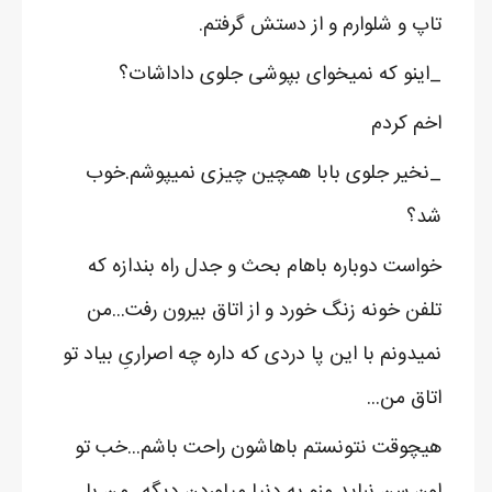
تاپ و شلوارم و از دستش گرفتم.
_اینو که نمیخوای بپوشی جلوی داداشات؟
اخم کردم
_نخیر جلوی بابا همچین چیزی نمیپوشم.خوب
شد؟
خواست دوباره باهام بحث و جدل راه بندازه که
تلفن خونه زنگ خورد و از اتاق بیرون رفت...من
نمیدونم با این پا دردی که داره چه اصراریِ بیاد تو
اتاق من...
هیچوقت نتونستم باهاشون راحت باشم...خب تو
اون سن نباید منو به دنیا میاوردن دیگه...من با