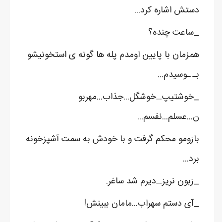
دستش اشاره کرد...
_ساعت چنده؟
همزمان با پایین اومدم پله ها گونه ی استخونیشو
بـ ـوسیدم...
_خوشتیپ...خوشگل...جذاب...مهربو
ن...عسلم...نفسم...
بازومو محکم گرفت و با خودش به سمت آشپزخونه
برد...
_زبون نریز...دیرم شد ساغر.
_آی دستم سهراب...مامان ببینش!