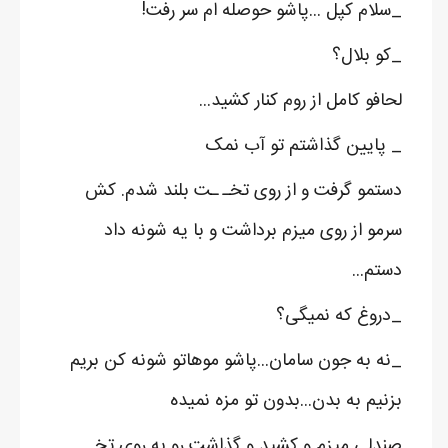
_سلام کپل ...پاشو حوصله ام سر رفت!
_کو بلال؟
لحافو کامل از روم کنار کشید...
_ پایین گذاشتم تو آب نمک
دستمو گرفت و از روی تخـ ـت بلند شدم. کش
سرمو از روی میزم برداشت و با یه شونه داد
دستم...
_دروغ که نمیگی؟
_نه به جون سامان...پاشو موهاتو شونه کن بریم
بزنیم به بدن...بدون تو مزه نمیده
صندلی میزم و کشید و گذاشت رو به روی تخـ