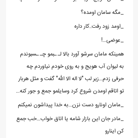
_مگه سامان اومده؟
_اومد زود رفت..کار داره
_عوضی...!
همینکه مامان سرشو آورد بالا لـ ـبمو چـ ـسبوندم
به لیوان آب هویج و به روی خودم نیاوردم چه
حرفی زدم...زیر لب "لا اله الا الله" گفت و مثل هربار
تو اتاقم اومدن شروع کرد وسایلمو جمع و جور کنه...
_مامان اونارو دست نزن...به خدا پیداشون نمیکنم
_مادر جان این بازار شامه یا اتاق خواب...خب جمع
کن اینارو