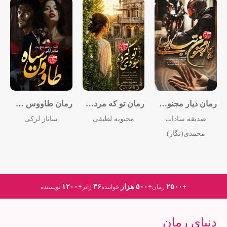
رمان دیار مجنون تبار لیلی
رمان تو که مرده بودی
رمان طاووس سیاه
صدیقه سادات
محبوبه لطیفی
ساناز لرکی
محمدی(نگار)
+۲۵۰۰
+۵۰۰ هزار
۳۶
+۱۲۰۰
رمان
خواننده
ژانر
نویسنده
دنیای رمان