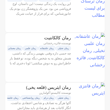
این روایت یک زندگی نیست؛ این داستان، اوج
فروپاشی من بود. من یک پژوهشگر زن بودم.یک
جانورشناس، که برای فرار از خیانت شریک
زندگی‌ام، ماموریت بازیابی گونه‌ای نادر از
سمندر‌ها را در یک ایستگاه آزمایشگاهی...
رمان کالکانتیت
نویسنده فائزه رخشانی
رمان تخیلی
رمان عاشقانه
رمان علمی
رمان معمایی
چه حسی داره وقتی بفهمی زندگی که داشتی،
همش متعلق به یه شخص دیگه بوده، تو فقط بار
خاطراتش رو به دوش میکشی! لونا دختری که با
ورودش به نیویورک، زندگی آبی بی دردسرش
تبدیل به آبی کالکانتیت میشه، همه چیز...
رمان ایثریس (قلعه یخی)
نویسنده کالیستو آکوامارین
رمان تخیلی
رمان درام
رمان روانشناختی
رمان عاشقانه
ر
آکوا هرگز به تصادف و شانس اعتقادی نداشت،
انگار کائنات بعد از هرشادی باید مجازاتش