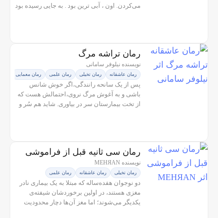
می‌کردن. اون ، آبی ترین بود . به جایی رسیده بود
که حتی روانکاو هم نمی‌تونست کمکی بکنه. توی
تنهاییِ خودش غرق شده بود تا...
رمان تراشه مرگ
نویسنده نیلوفر سامانی
رمان عاشقانه
رمان تخیلی
رمان علمی
رمان معمایی
پس از یک سانحه رانندگی،اگر خوش شانس
باشی و به آغوش مرگ نروی،احتمالش هست که
از تخت بیمارستان سر در بیاوری. شاید هم سُر و
مُر و گُنده از جایت بلند شوی و ادامه مسیرت را
طی کنی. اما چه می‌شود اگر چشمانت...
رمان سی ثانیه قبل از فراموشی
نویسنده MEHЯAN
رمان تخیلی
رمان عاشقانه
رمان علمی
دو نوجوان هفده‌ساله که مبتلا به یک بیماری نادر
مغزی هستند، در اولین برخوردشان شیفته‌ی
یکدیگر می‌شوند؛ اما مغز آن‌ها دچار محدودیت
است و توان ذخیره‌ی اطلاعات را فقط به مدت