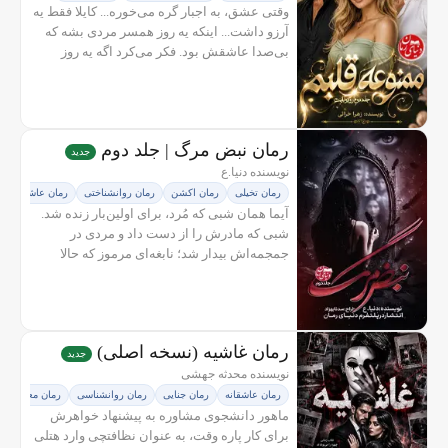
وقتی عشق، به اجبار گره می‌خوره... کایلا فقط یه
آرزو داشت... اینکه یه روز همسر مردی بشه که
بی‌صدا عاشقش بود. فکر می‌کرد اگه یه روز
اسمش کنار اسم رهاب آویدمهر توی عقدنامه
ثبت بشه، کم‌کم دلش رو هم به...
رمان نبض مرگ | جلد دوم
جدید
نویسنده دنیا.ع
رمان تخیلی
رمان اکشن
رمان روانشناختی
رمان عاشقانه
آیما همان شبی که مُرد، برای اولین‌بار زنده شد.
شبی که مادرش را از دست داد و مردی در
جمجمه‌اش بیدار شد؛ نابغه‌ای مرموز که حالا
ذهنش را با او شریک است و هر لحظه مرز میان
خود واقعی‌اش و آن غریبه را...
رمان غاشیه (نسخه اصلی)
جدید
نویسنده محدثه جهشی
رمان عاشقانه
رمان جنایی
رمان روانشناسی
رمان معمایی
ماهور دانشجوی مشاوره به پیشنهاد خواهرش
برای کار پاره وقت، به عنوان نظافتچی وارد هتلی