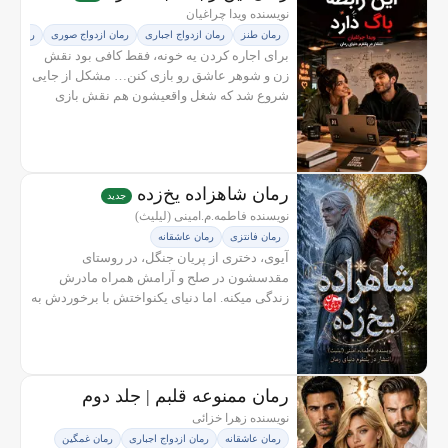
نویسنده ویدا چراغیان
رمان طنز
رمان ازدواج اجباری
رمان ازدواج صوری
رمان عاش
برای اجاره کردن یه خونه، فقط کافی بود نقش
زن و شوهر عاشق رو بازی کنن… مشکل از جایی
شروع شد که شغل واقعیشون هم نقش بازی
کردن بود. دنیا و آرین، دو دانشجوی کامپیوتر، هر
روز پشت چهره‌ی یک هوش مصنوعی با...
رمان شاهزاده یخ‌زده
جدید
نویسنده فاطمه.م.امینی (لیلیث)
رمان فانتزی
رمان عاشقانه
آیوی، دختری از پریان جنگل، در روستای
مقدسشون در صلح و آرامش همراه مادرش
زندگی میکنه. اما دنیای یکنواختش با برخوردش به
یک غریبه زخمی، متزلزل میشه. درحالیکه
سربازای سلطنتی در تعقیب اون مرد هستن،
تصمیمش...
رمان ممنوعه قلبم | جلد دوم
نویسنده زهرا خزائی
رودولایت
جدید
رمان عاشقانه
رمان ازدواج اجباری
رمان غمگین