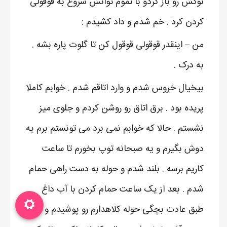
نوکش رو باز کردو با تموم توانش شروع به قوقولی
کردن کرد . خم شدم و داد کشیدم :
من – اینقدر قوقولی قوقول کن تا گلوت پاره بشه .
به درک .
بیخیال خروس شدم و وارد اتاقم شدم . خوابم کاملا
پریده بود . برق اتاق رو روشن کردم و جلوی میز
نشستم . حالا که خوابم نمی برد می تونستم برم یه
دوش بگیرم و یه صبحانه توپ بخورم تا ساعت
کاریم برسه . بلند شدم و حوله به دست راهی حمام
شدم . بعد از یک ساعت حمام کردن با آب داغ
طبق عادت بچگی حوله کلاهدارم رو پوشیدم و به