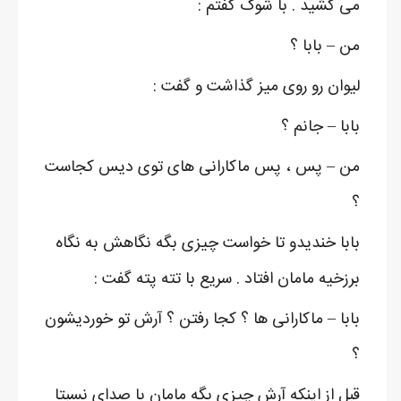
می کشید . با شوک گفتم :
من – بابا ؟
لیوان رو روی میز گذاشت و گفت :
بابا – جانم ؟
من – پس ، پس ماکارانی های توی دیس کجاست
؟
بابا خندیدو تا خواست چیزی بگه نگاهش به نگاه
برزخیه مامان افتاد . سریع با تته پته گفت :
بابا – ماکارانی ها ؟ کجا رفتن ؟ آرش تو خوردیشون
؟
قبل از اینکه آرش چیزی بگه مامان با صدای نسبتا