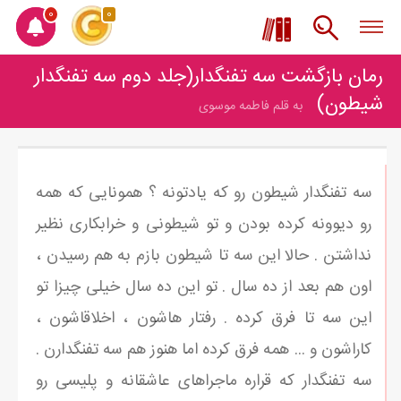
0
0
رمان بازگشت سه تفنگدار(جلد دوم سه تفنگدار
شیطون)
به قلم فاطمه موسوی
سه تفنگدار شیطون رو که یادتونه ؟ همونایی که همه
رو دیوونه کرده بودن و تو شیطونی و خرابکاری نظیر
نداشتن . حالا این سه تا شیطون بازم به هم رسیدن ،
اون هم بعد از ده سال . تو این ده سال خیلی چیزا تو
این سه تا فرق کرده . رفتار هاشون ، اخلاقاشون ،
کاراشون و ... همه فرق کرده اما هنوز هم سه تفنگدارن .
سه تفنگدار که قراره ماجراهای عاشقانه و پلیسی رو