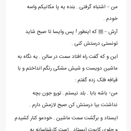
من – اشتباه گرفتی . بنده یه پا مکانیکم واسه
خودم .
آرش – اِاِاِاِ که اینطور ! پس وایسا تا صبح شاید
تونستی درستش کنی .
این و که گفت راه افتاد سمت در سالن . یه نگاه به
ماشین دویست و شیش مشکی رنگم انداختم و با
قیافه فلک زده گفتم :
من- باشه بابا . بلد نیستم . تورو جون بچه
نداشتت بیا درستش کن صبح لازمش دارم .
ایستاد و برگشت سمت ماشین . خودمو کنار کشیدم
و جلوی کاپوت ایستاد . ژست کارشناسانه به