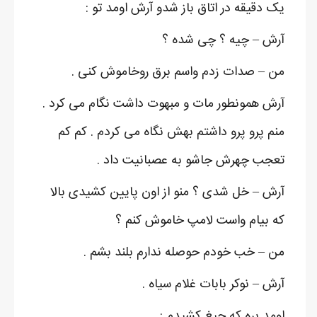
یک دقیقه در اتاق باز شدو آرش اومد تو :
آرش – چیه ؟ چی شده ؟
من – صدات زدم واسم برق روخاموش کنی .
آرش همونطور مات و مبهوت داشت نگام می کرد .
منم پرو پرو داشتم بهش نگاه می کردم . کم کم
تعجب چهرش جاشو به عصبانیت داد .
آرش – خل شدی ؟ منو از اون پایین کشیدی بالا
که بیام واست لامپ خاموش کنم ؟
من – خب خودم حوصله ندارم بلند بشم .
آرش – نوکر بابات غلام سیاه .
اومد بره که جیغ کشیدم :