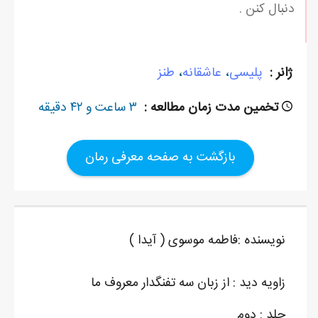
دنبال کنن .
ژانر :
پلیسی
،
عاشقانه
،
طنز
تخمین مدت زمان مطالعه :
۳ ساعت و ۴۲ دقیقه
بازگشت به صفحه معرفی رمان
نویسنده :فاطمه موسوی ( آیدا )
زاویه دید : از زبان سه تفنگدار معروف ما
جلد : دوم