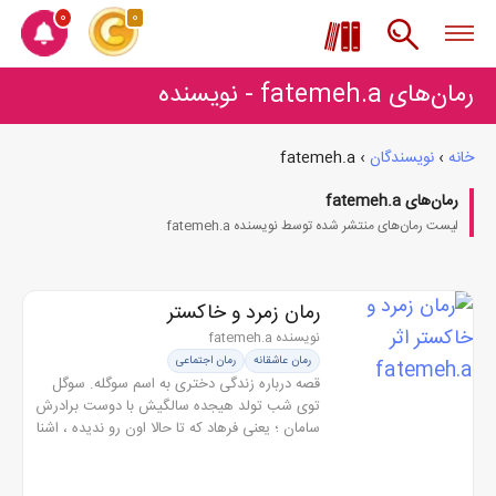
0
0
رمان‌های fatemeh.a - نویسنده
خانه
›
نویسندگان
›
fatemeh.a
رمان‌های fatemeh.a
لیست رمان‌های منتشر شده توسط نویسنده fatemeh.a
رمان زمرد و خاکستر
نویسنده fatemeh.a
رمان عاشقانه
رمان اجتماعی
قصه درباره زندگی دختری به اسم سوگله. سوگل
توی شب تولد هیجده سالگیش با دوست برادرش
سامان ؛ یعنی فرهاد که تا حالا اون رو ندیده ، اشنا
می شه ودر همین زمان دوست دیگه برادرش که
توی امریکا زنگی می کرده...