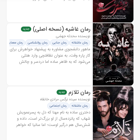
ذهنش را با او شریک است و هر لحظه مرز میان
خود واقعی‌اش و آن غریبه را...
رمان غاشیه (نسخه اصلی)
جدید
نویسنده محدثه جهشی
رمان عاشقانه
رمان جنایی
رمان روانشناسی
رمان معمایی
ماهور دانشجوی مشاوره به پیشنهاد خواهرش برای
کار پاره وقت، به عنوان نظافتچی وارد هتلی
می‌شود که به ظاهر ساده اما دردسر و چالش
برایش خواهد داشت او خیلی زود با غاشیه، فردی
مرموز و خطرناک روبه‌رو می‌شود...
رمان تلازم
جدید
نویسنده سیده نرگس مرادی خانقاه
رمان عاشقانه
رمان اجتماعی
دختری ساده به نام مهنا که دل به پسرعمویش
شهاب که پانزده‌سال از او بزرگ‌تر است، داده و
شش‌سال هم درگیر اوست؛ اما سانیا که خواهر
کوچک اوست که او هم عاشق شهاب است و برای
رسیدن به شهاب، در کودکی دست به...