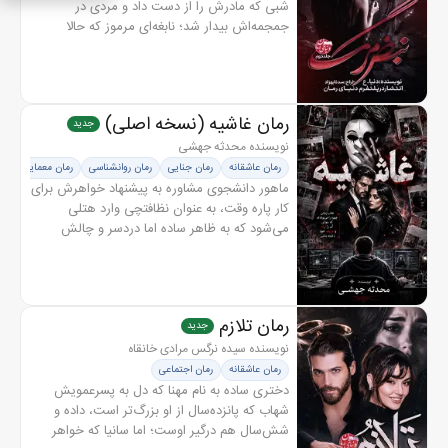
شبی که مادرش را از دست داد و مردی در
جمجمه‌اش بیدار شد؛ نابغه‌ای مرموز که حالا
ذهنش را با او شریک است و هر لحظه مرز میان
خود واقعی‌اش و آن غریبه را...
رمان غاشیه (نسخه اصلی)
جدید
نویسنده محدثه جهشی
رمان عاشقانه
رمان جنایی
رمان روانشناسی
رمان معمایی
ماهور دانشجوی مشاوره به پیشنهاد خواهرش برای
کار پاره وقت، به عنوان نظافتچی وارد هتلی
می‌شود که به ظاهر ساده اما دردسر و چالش
برایش خواهد داشت او خیلی زود با غاشیه، فردی
مرموز و خطرناک روبه‌رو می‌شود...
رمان تلازم
جدید
نویسنده سیده نرگس مرادی خانقاه
رمان عاشقانه
رمان اجتماعی
دختری ساده به نام مهنا که دل به پسرعمویش
شهاب که پانزده‌سال از او بزرگ‌تر است، داده و
شش‌سال هم درگیر اوست؛ اما سانیا که خواهر