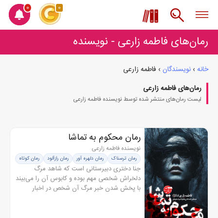
0
0
رمان‌های فاطمه زارعی - نویسنده
خانه
›
نویسندگان
›
فاطمه زارعی
رمان‌های فاطمه زارعی
لیست رمان‌های منتشر شده توسط نویسنده فاطمه زارعی
رمان محکوم به تماشا
نویسنده فاطمه زارعی
رمان ترسناک
رمان دلهره آور
رمان رازآلود
رمان کوتاه
جنا دختری دبیرستانی است که شاهد مرگ
دلخراش شخصی مهم بوده و کابوس آن را می‌بیند
با پخش شدن خبر مرگ آن شخص در اخبار
وحشتش بیشتر می‌شود زیرا خود را مقصر می‌
داند. اما زمانی وحشت واقعی را میفهمد که قاتل...