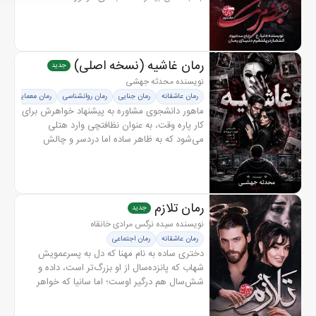
ذهنش را با او شریک است و هر لحظه مرز میان
خود واقعی‌اش و آن غریبه را...
رمان غاشیه (نسخه اصلی)
جدید
نویسنده محدثه جهشی
رمان عاشقانه
رمان جنایی
رمان روانشناسی
رمان معمایی
ماهور دانشجوی مشاوره به پیشنهاد خواهرش برای
کار پاره وقت، به عنوان نظافتچی وارد هتلی
می‌شود که به ظاهر ساده اما دردسر و چالش
برایش خواهد داشت او خیلی زود با غاشیه، فردی
مرموز و خطرناک روبه‌رو می‌شود...
رمان تلازم
جدید
نویسنده سیده نرگس مرادی خانقاه
رمان عاشقانه
رمان اجتماعی
دختری ساده به نام مهنا که دل به پسرعمویش
شهاب که پانزده‌سال از او بزرگ‌تر است، داده و
شش‌سال هم درگیر اوست؛ اما سانیا که خواهر
کوچک اوست که او هم عاشق شهاب است و برای
رسیدن به شهاب، در کودکی دست به...