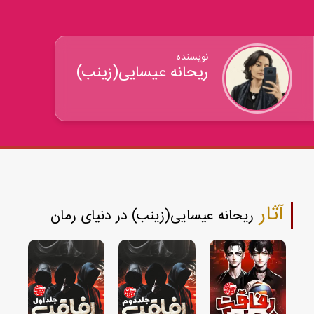
نویسنده
ریحانه عیسایی(زینب)
آثار
ریحانه عیسایی(زینب) در دنیای رمان